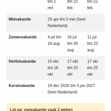
t/m 1
t/m 22
t/m 22
mrt
feb
feb
Meivakantie
25 apr t/m 3 mei (heel
Nederland)
Zomervakantie
4 jul t/m
18 jul
11 jul
16 aug
t/m 30
t/m 23
aug
aug
Herfstvakantie
10 okt
17 okt
17 okt
t/m 18
t/m 25
t/m 25
okt
okt
okt
Kerstvakantie
19 dec 2026 t/m 3 jan 2027
(heel Nederland)
Let op: meivakantie vaak 2 weken