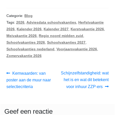
Categorie:
Blog
Tags:
2026
,
Adviesdata schoolvakanties
,
Herfstvakantie
2026
,
Kalender 2026
,
Kalender 2027
,
Kerstvakantie 2026
,
Meivakantie 2026
,
Regio noord midden zuid
,
Schoolvakanties 2026
,
Schoolvakanties 2027
,
Schoolvakanties nederland
,
Voorjaarsvakantie 2026
,
Zomervakantie 2026
Berichtnavigatie
Vorig
Volgend
Schijnzelfstandigheid: wat
Kernwaarden: van
bericht:
bericht:
het is en wat dit betekent
poster aan de muur naar
selectiecriteria
voor inhuur ZZP-ers
Geef een reactie