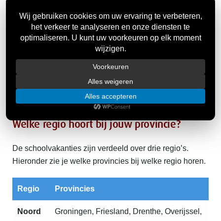
social media. De beste resultaten behaal je als je hier al
in april of mei mee start.
Start je een nieuwe medewerker vlak na een
vakantieperiode? Zorg dat de
onboarding
al voorbereid
is. Een goed
inwerkplan
voorkomt dat de eerste
werkweek chaotisch verloopt omdat collega’s nog
terugkomen van vakantie. Met een goed
draaiboek voor
de eerste werkdag
maak je direct een goede indruk.
Welke regio hoort bij jouw provincie?
De schoolvakanties zijn verdeeld over drie regio’s.
Hieronder zie je welke provincies bij welke regio horen.
Regio
Provincies
Noord
Groningen, Friesland, Drenthe, Overijssel,