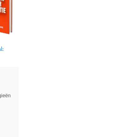
I-
gieën