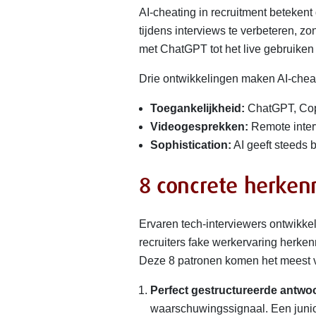
AI-cheating in recruitment beteken
tijdens interviews te verbeteren, z
met ChatGPT tot het live gebruiken 
Drie ontwikkelingen maken AI-chea
Toegankelijkheid:
ChatGPT, Copi
Videogesprekken:
Remote inter
Sophistication:
AI geeft steeds 
8 concrete herken
Ervaren tech-interviewers ontwikke
recruiters fake werkervaring herken
Deze 8 patronen komen het meest 
Perfect gestructureerde antwo
waarschuwingssignaal. Een junior 