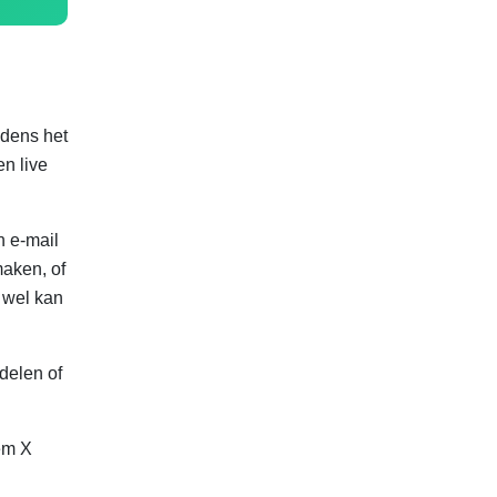
jdens het
en live
n e-mail
maken, of
 wel kan
rdelen of
em X