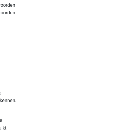
twoorden
twoorden
e
rkennen.
te
ikt