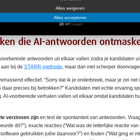
in moeilijke verhalen, en de combinatie van
aktijktoepassing
. AI kan concepten uitstekend uitleggen maar fa
eken die AI-antwoorden ontmask
voorbereide antwoorden uit elkaar vallen zodra je kandidaten ui
t aan bij de
STARR-methode
, maar dan met scherper doorvrage
errassend effectief. “Sorry dat ik je onderbreek, maar je zei net 
s daar precies bij betrokken?” Kandidaten met echte ervaring s
. AI-voorbereide verhalen vallen uit elkaar omdat kandidaten h
 te verzinnen zijn
en test de spontaniteit van antwoorden. Vraa
urde dit?”), exacte reacties (“Wat was de letterlijke reactie van 
 software gebruikten jullie daarvoor?”) en fouten (“Wat ging er m