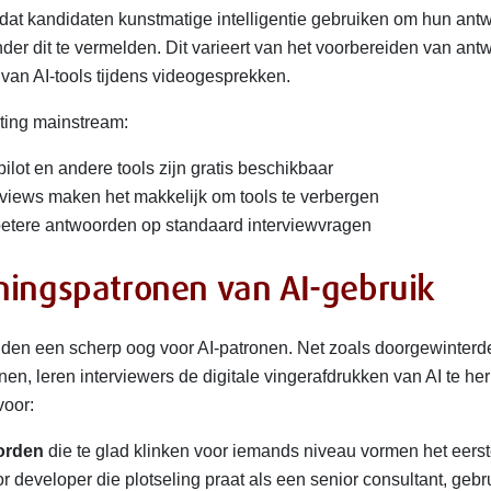
t dat kandidaten kunstmatige intelligentie gebruiken om hun an
onder dit te vermelden. Dit varieert van het voorbereiden van an
van AI-tools tijdens videogesprekken.
ting mainstream:
lot en andere tools zijn gratis beschikbaar
views maken het makkelijk om tools te verbergen
betere antwoorden op standaard interviewvragen
ningspatronen van AI-gebruik
lden een scherp oog voor AI-patronen. Net zoals doorgewinterd
nen, leren interviewers de digitale vingerafdrukken van AI te he
voor:
orden
die te glad klinken voor iemands niveau vormen het eers
developer die plotseling praat als een senior consultant, gebru