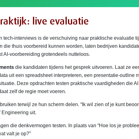
aktijk: live evaluatie
 tech-interviews is de verschuiving naar praktische evaluatie ti
en die thuis voorbereid kunnen worden, laten bedrijven kandidat
 AI-voorbereiding grotendeels nutteloos.
sments
die kandidaten tijdens het gesprek uitvoeren. Laat ze ee
data uit een spreadsheet interpreteren, een presentatie-outline 
tuatie. Deze opdrachten testen praktische vaardigheden die AI
at zelf de regie moet voeren.
bruiken terwijl ze hun scherm delen. “Ik wil zien of je kunt beoo
 Engineering uit.
gen die denkvermogen testen. In plaats van “Hoe los je proble
at valt je op?”