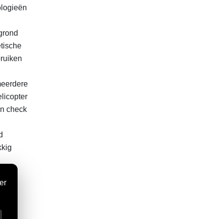
ologieën
rgrond
etische
bruiken
meerdere
licopter
en check
d
kkig