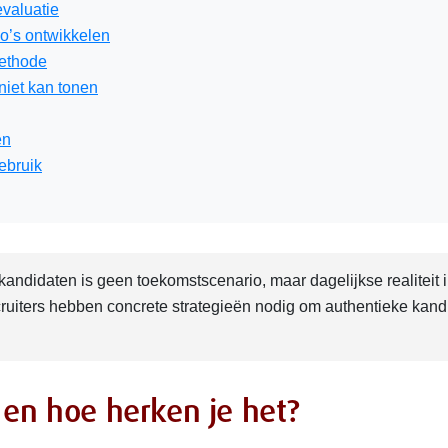
evaluatie
io’s ontwikkelen
methode
niet kan tonen
en
ebruik
kandidaten is geen toekomstscenario, maar dagelijkse realiteit 
uiters hebben concrete strategieën nodig om authentieke kand
 en hoe herken je het?