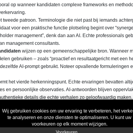
t vooral op wanneer kandidaten complexe frameworks en method
erkervaring.
t tweede patroon. Terminologie die niet past bij iemands achte
idaat voor een praktische functie plotseling begint over “synerg
akeholder management”, denk dan aan AI. Echte professionals ge
 van management consultants.
andidaten
wijzen op een gemeenschappelijke bron. Wanneer 
len gebruiken – zoals “proactief en resultaatgericht met een he
 dezelfde AI-prompt gebruikt. Noteer opvallende formuleringen 
rmt het vierde herkenningspunt. Echte ervaringen bevatten altij
es en persoonlijke observaties. AI-antwoorden blijven oppervla
authentieke details die echte verhalen zo geloofwaardig maken.
e signalen:
orden
zonder denkpauze,
sen verschillende antwoorden,