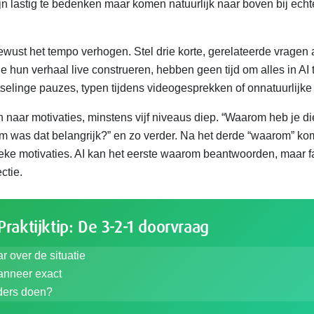
zijn lastig te bedenken maar komen natuurlijk naar boven bij echt
wust het tempo verhogen. Stel drie korte, gerelateerde vragen 
 hun verhaal live construeren, hebben geen tijd om alles in AI 
selinge pauzes, typen tijdens videogesprekken of onnatuurlijke s
n naar motivaties, minstens vijf niveaus diep. “Waarom heb je d
 was dat belangrijk?” en zo verder. Na het derde “waarom” k
eke motivaties. AI kan het eerste waarom beantwoorden, maar faa
ctie.
raktijktip: De 3-2-1 doorvraag
r over de situatie
anneer exact
ders doen?