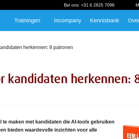
Bel ons:
+31 6 2825 7098
M
Trainingen
Incompany
Kennisbank
Ove
kandidaten herkennen: 8 patronen
or kandidaten herkennen: 
l te maken met kandidaten die AI-tools gebruiken
gen bieden waardevolle inzichten voor alle