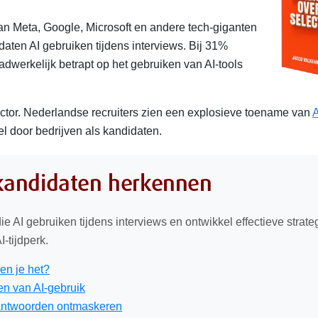
an Meta, Google, Microsoft en andere tech-giganten
aten AI gebruiken tijdens interviews. Bij 31%
dwerkelijk betrapt op het gebruiken van AI-tools
sector. Nederlandse recruiters zien een explosieve toename van
A
el door bedrijven als kandidaten.
 kandidaten herkennen
e AI gebruiken tijdens interviews en ontwikkel effectieve strate
I-tijdperk.
en je het?
en van AI-gebruik
-antwoorden ontmaskeren