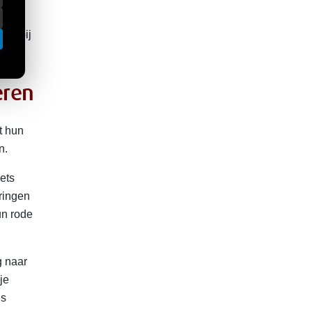
alt bij
eren
t hun
n.
iets
pringen
un rode
g naar
je
is