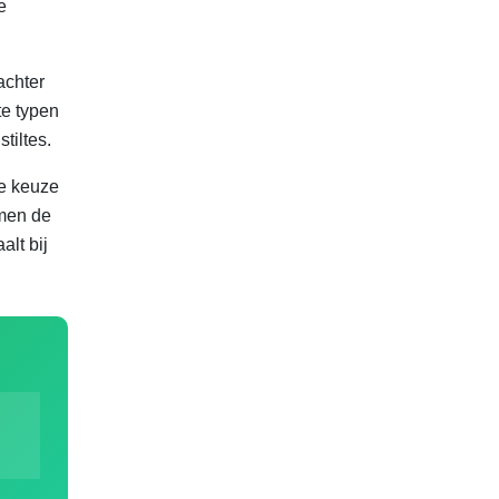
e
achter
te typen
tiltes.
ie keuze
omen de
lt bij