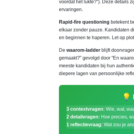
voordat het lukte?”). Deze details 
ervaringen.
Rapid-fire questioning
betekent be
elkaar zonder pauze. Kandidaten die
en beginnen te haperen. Let op plot
De
waarom-ladder
blijft doorvrage
gemaakt?” gevolgd door “En waarom
meeste kandidaten bij hun authenti
diepere lagen van persoonlijke refle
💡 P
3 contextvragen:
Wie, wat, waa
2 detailvragen:
Hoe precies, w
1 reflectievraag:
Wat zou je an