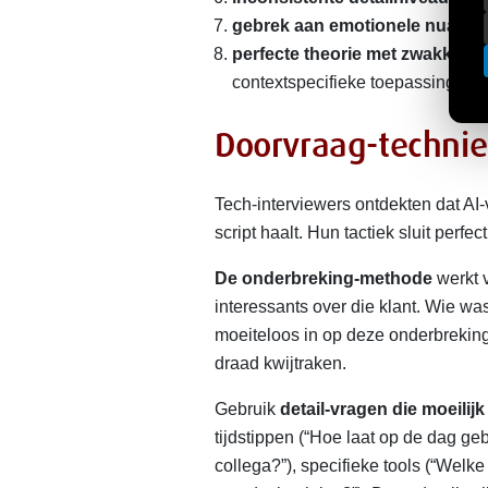
gebrek aan emotionele nuance
perfecte theorie met zwakke pr
contextspecifieke toepassingen.
Doorvraag-techni
Tech-interviewers ontdekten dat AI-
script haalt. Hun tactiek sluit perfec
De onderbreking-methode
werkt v
interessants over die klant. Wie wa
moeiteloos in op deze onderbreking
draad kwijtraken.
Gebruik
detail-vragen die moeilijk
tijdstippen (“Hoe laat op de dag gebe
collega?”), specifieke tools (“Welke