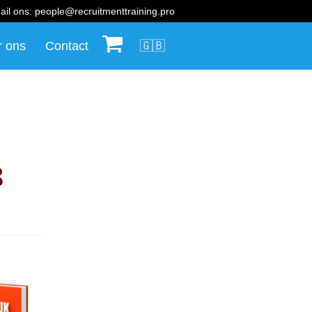
ail ons:
people@recruitmenttraining.pro
r ons
Contact
🛒
🇬🇧
8