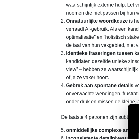
waarschijnlijk externe hulp. Le
noemen die niet passen bij hun w
Onnatuurlijke woordkeuze
is he
verraadt AI-gebruik. Als een kand
optimalisatie” en “holistisch st
de taal van hun vakgebied, niet
Identieke fraseringen tussen k
kandidaten dezelfde unieke zinsde
view” – hebben ze waarschijnlijk
of je ze vaker hoort.
Gebrek aan spontane details
vo
onverwachte wendingen, frustrati
onder druk en missen de kleine, 
De laatste 4 patronen zijn subtieler
onmiddellijke complexe antwo
inconsistente detailniveaus
tus