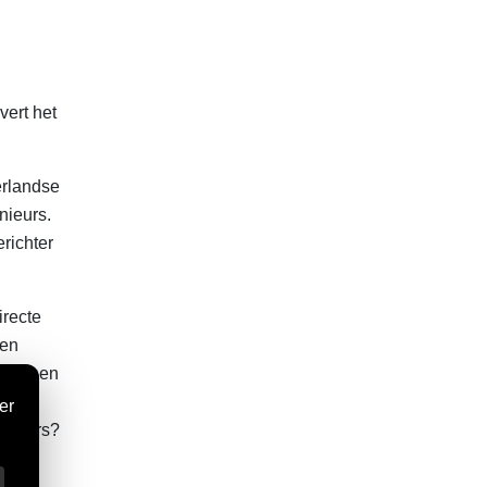
vert het
erlandse
nieurs.
richter
irecte
 en
neers en
gineers?