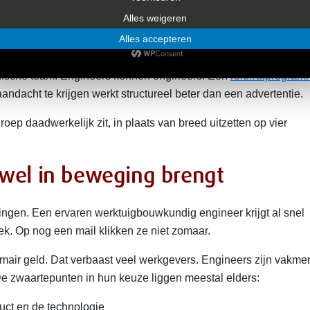
Eindhoven, Universiteit Twente en de technische hogescholen 
en zijn actief op LinkedIn. Ook bedrijfsalumni werken: oud-col
n onderschatte bron.
echnische team. Engineers kennen engineers. Een
referralprogra
ndacht te krijgen werkt structureel beter dan een advertentie.
ep daadwerkelijk zit, in plaats van breed uitzetten op vier
wel in beweging brengt
ngen. Een ervaren werktuigbouwkundig engineer krijgt al snel
ek. Op nog een mail klikken ze niet zomaar.
primair geld. Dat verbaast veel werkgevers. Engineers zijn vakm
De zwaartepunten in hun keuze liggen meestal elders:
uct en de technologie