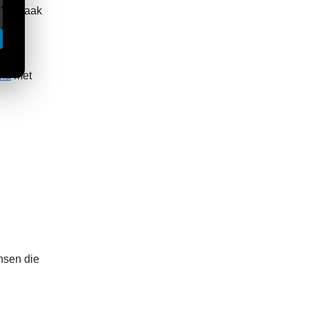
zijn vaak
lega’s
mma
met
ensen die