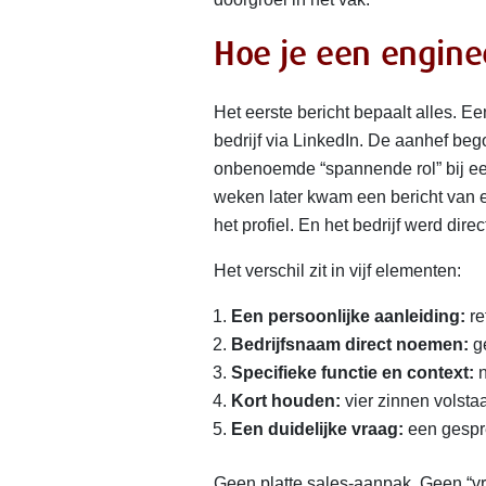
Hoe je een engine
Het eerste bericht bepaalt alles. E
bedrijf via LinkedIn. De aanhef beg
onbenoemde “spannende rol” bij een
weken later kwam een bericht van ee
het profiel. En het bedrijf werd di
Het verschil zit in vijf elementen:
Een persoonlijke aanleiding:
re
Bedrijfsnaam direct noemen:
ge
Specifieke functie en context:
n
Kort houden:
vier zinnen volsta
Een duidelijke vraag:
een gesprek
Geen platte sales-aanpak. Geen “vrij