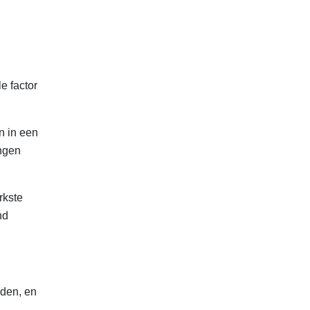
e factor
n in een
ngen
rkste
nd