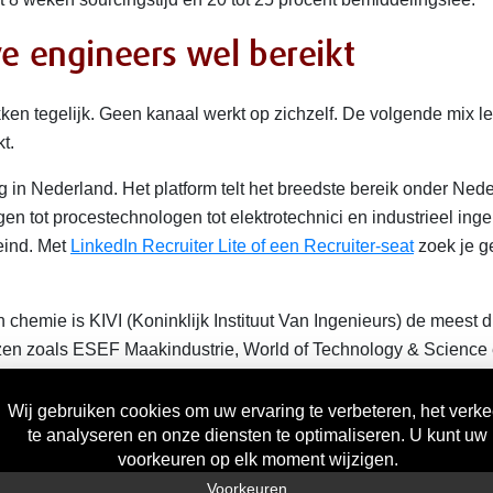
ve engineers wel bereikt
en tegelijk. Geen kanaal werkt op zichzelf. De volgende mix le
t.
ing in Nederland. Het platform telt het breedste bereik onder Ned
n tot procestechnologen tot elektrotechnici en industrieel inge
eind. Met
LinkedIn Recruiter Lite of een Recruiter-seat
zoek je ge
en chemie is KIVI (Koninklijk Instituut Van Ingenieurs) de meest d
zen zoals ESEF Maakindustrie, World of Technology & Science
 in persoonlijk contact met werktuigbouwkundigen, proces-engi
groepen rond specifieke disciplines (lassen, procestechnologie,
n directe toegang tot vakgenoten. Werf je software- of data-en
len: lees onze
IT recruitment tips
voor die specifieke aanpak.