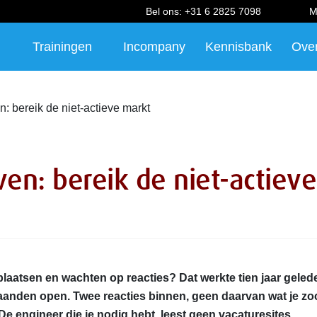
Bel ons:
+31 6 2825 7098
M
Trainingen
Incompany
Kennisbank
Ove
: bereik de niet-actieve markt
en: bereik de niet-actieve
laatsen en wachten op reacties? Dat werkte tien jaar geled
aanden open. Twee reacties binnen, geen daarvan wat je zo
 De engineer die je nodig hebt, leest geen vacaturesites.