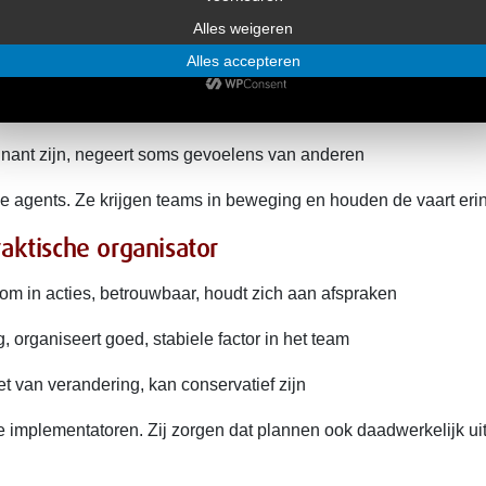
achtige leider
ef, jaagt op resultaten, durft confrontatie aan te gaan
ing, motiveert anderen, houdt focus op doelen
ant zijn, negeert soms gevoelens van anderen
e agents. Ze krijgen teams in beweging en houden de vaart erin
raktische organisator
om in acties, betrouwbaar, houdt zich aan afspraken
g, organiseert goed, stabiele factor in het team
et van verandering, kan conservatief zijn
e implementatoren. Zij zorgen dat plannen ook daadwerkelijk u