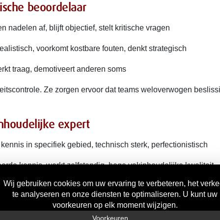
tische beoordelaar
nadelen af, blijft objectief, stelt kritische vragen
ealistisch, voorkomt kostbare fouten, denkt strategisch
erkt traag, demotiveert anderen soms
iteitscontrole. Ze zorgen ervoor dat teams weloverwogen beslis
inhoudelijke expert
nnis in specifiek gebied, technisch sterk, perfectionistisch
erde kennis, werkt zelfstandig, hoge vakinhoudelijke kwaliteit
et geheel, moeilijk te vervangen, kan opgedreven zijn
isbaar voor technische expertise en vakinhoudelijke diepgang.