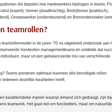
spatronen die bepalen hoe medewerkers bijdragen in teams: Pl
cialist (expert), Vormer (daadkrachtig), Bedrijfsman (praktisch),
leidend), Groepswerker (ondersteunend) en Brononderzoeker (net
in teamrollen?
n teamrollenmodel in de jaren ’70 na uitgebreid onderzoek aan 
bserveerde honderden managementteams en ontdekte dat succ
e individuen, maar uit een gebalanceerde mix van verschillende
ing? Teams presteren optimaal wanneer alle benodigde rollen
 iedereen dezelfde kwaliteiten heeft.
en karakteristieke manier waarop iemand zich gedraagt, zijn bi
ens teamwerk. Het gaat niet om functietitels, maar om natuurlijk