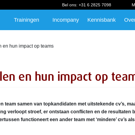
Bel ons:
+31 6 2825 7098
M
Trainingen
Incompany
Kennisbank
Ove
n en hun impact op teams
llen en hun impact op tea
t een team samen van topkandidaten met uitstekende cv’s, ma
g verloopt stroef, er ontstaan conflicten en de resultaten b
ertussen functioneert een ander team met ‘mindere’ cv’s al