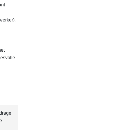
ant
werker).
het
esvolle
jdrage
e