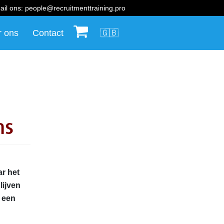
ail ons:
people@recruitmenttraining.pro
r ons
Contact
🛒
🇬🇧
ms
ar het
lijven
s een