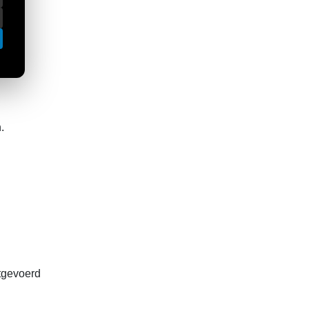
.
itgevoerd