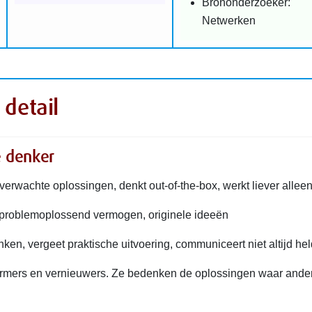
Brononderzoeker:
Netwerken
 detail
e denker
erwachte oplossingen, denkt out-of-the-box, werkt liever allee
f problemoplossend vermogen, originele ideeën
ken, vergeet praktische uitvoering, communiceert niet altijd hel
tormers en vernieuwers. Ze bedenken de oplossingen waar ander