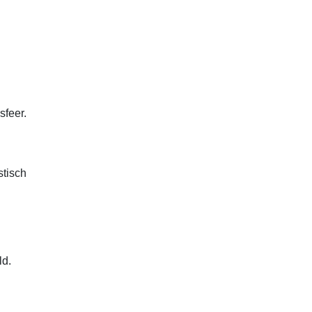
sfeer.
stisch
ld.