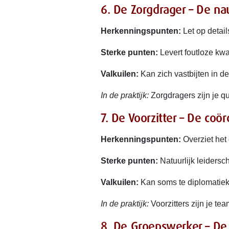
6. De Zorgdrager – De n
Herkenningspunten:
Let op details
Sterke punten:
Levert foutloze kwal
Valkuilen:
Kan zich vastbijten in de
In de praktijk:
Zorgdragers zijn je qu
7. De Voorzitter – De coö
Herkenningspunten:
Overziet het
Sterke punten:
Natuurlijk leidersch
Valkuilen:
Kan soms te diplomatiek 
In de praktijk:
Voorzitters zijn je te
8. De Groepswerker – D