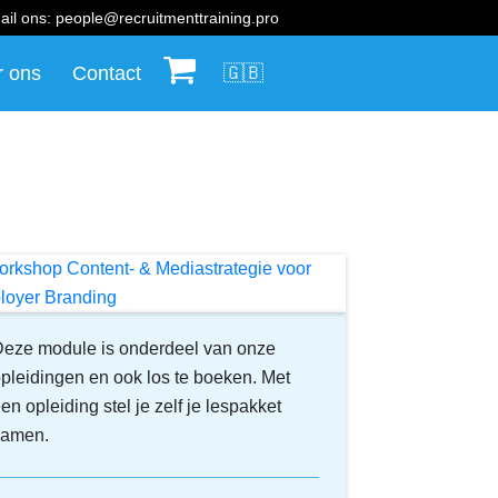
ail ons:
people@recruitmenttraining.pro
r ons
Contact
🛒
🇬🇧
eze module is onderdeel van onze
pleidingen en ook los te boeken. Met
en opleiding stel je zelf je lespakket
samen.