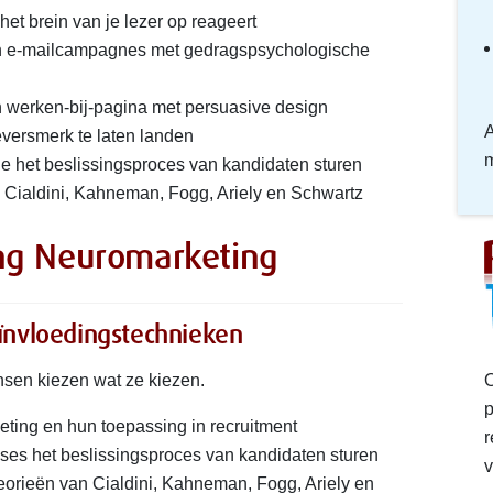
 het brein van je lezer op reageert
en e-mailcampagnes met gedragspsychologische
en werken-bij-pagina met persuasive design
A
geversmerk te laten landen
m
ie het beslissingsproces van kandidaten sturen
 Cialdini, Kahneman, Fogg, Ariely en Schwartz
ng Neuromarketing
ïnvloedingstechnieken
en kiezen wat ze kiezen.
O
p
ting en hun toepassing in recruitment
r
ses het beslissingsproces van kandidaten sturen
v
orieën van Cialdini, Kahneman, Fogg, Ariely en