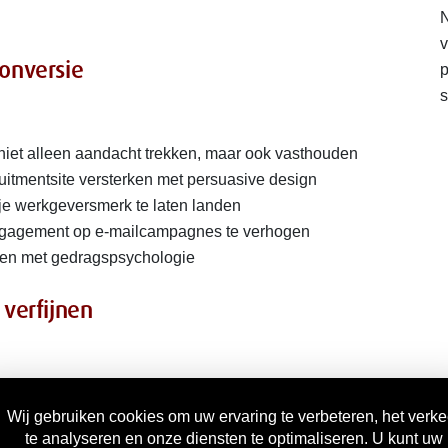
N
v
onversie
p
s
 niet alleen aandacht trekken, maar ook vasthouden
ruitmentsite versterken met persuasive design
 je werkgeversmerk te laten landen
gagement op e-mailcampagnes te verhogen
ren met gedragspsychologie
 verfijnen
triggers en een set storytelling-frameworks
 nieuwe technieken op je eigen materiaal toepast
ases en A/B-tests