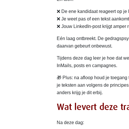
❌ De ene kandidaat reageert op je I
❌ Je weet pas of een tekst aankomt a
❌ Jouw LinkedIn-post krijgt amper re
Eén laag ontbreekt. De gedragspsyc
daarvan gebeurt onbewust.
Tijdens deze dag leer je hoe dat we
InMails, posts en campagnes.
🎁 Plus: na afloop houd je toegan
je teksten aan volgens de principes u
anders krijg je dit erbij.
Wat levert deze tr
Na deze dag: