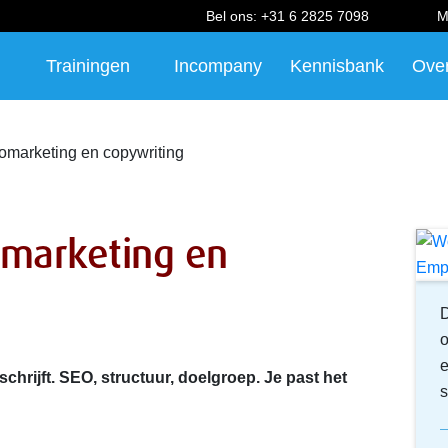
Bel ons:
+31 6 2825 7098
M
Trainingen
Incompany
Kennisbank
Ove
omarketing en copywriting
marketing en
D
o
e
schrijft. SEO, structuur, doelgroep. Je past het